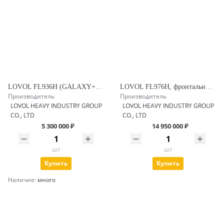
LOVOL FL936H (GALAXY+) Фронтальный погрузчик
LOVOL FL976H, фронтальный погрузчик
Производитель
Производитель
LOVOL HEAVY INDUSTRY GROUP
LOVOL HEAVY INDUSTRY GROUP
CO., LTD
CO., LTD
5 300 000 ₽
14 950 000 ₽
шт
шт
Купить
Купить
Наличие:
много