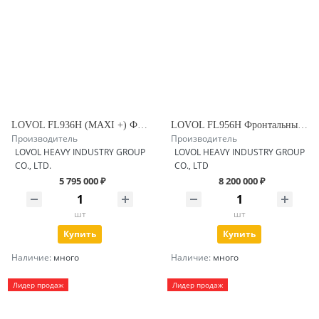
LOVOL FL936H (MAXI +) Фронтальный погрузчик с заводским челюстным ковшом и гидравлическим быстросъемом
LOVOL FL956H Фронтальный погрузчик
Производитель
Производитель
LOVOL HEAVY INDUSTRY GROUP
LOVOL HEAVY INDUSTRY GROUP
CO., LTD.
CO., LTD
5 795 000 ₽
8 200 000 ₽
шт
шт
Купить
Купить
Наличие:
много
Наличие:
много
Лидер продаж
Лидер продаж