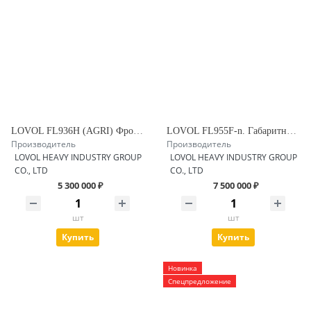
LOVOL FL936H (AGRI) Фронтальный погрузчик
LOVOL FL955F-n. Габаритный фронтальный погрузчик 5 т.
Производитель
Производитель
LOVOL HEAVY INDUSTRY GROUP
LOVOL HEAVY INDUSTRY GROUP
CO., LTD
CO., LTD
5 300 000 ₽
7 500 000 ₽
шт
шт
Купить
Купить
Новинка
Спецпредложение