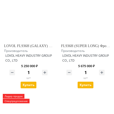
LOVOL FL936H (GALAXY) Фронтальный погрузчик
FL936H (SUPER LONG) Фронтальный погрузчик
Производитель
Производитель
LOVOL HEAVY INDUSTRY GROUP
LOVOL HEAVY INDUSTRY GROUP
CO., LTD
CO., LTD
5 250 000 ₽
5 675 000 ₽
шт
шт
Купить
Купить
Лидер продаж
Спецпредложение