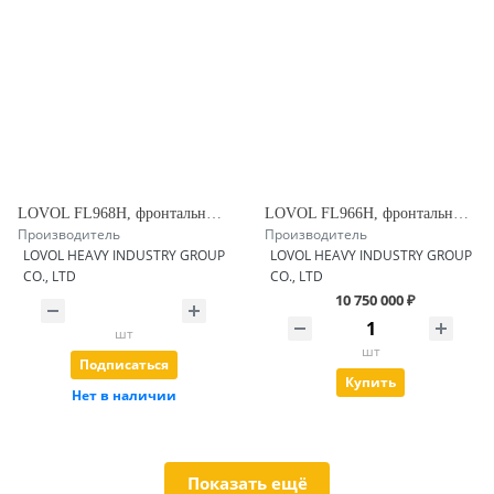
LOVOL FL968H, фронтальный погрузчик
LOVOL FL966H, фронтальный погрузчик
Производитель
Производитель
LOVOL HEAVY INDUSTRY GROUP
LOVOL HEAVY INDUSTRY GROUP
CO., LTD
CO., LTD
10 750 000 ₽
шт
шт
Подписаться
Купить
Нет в наличии
Показать ещё