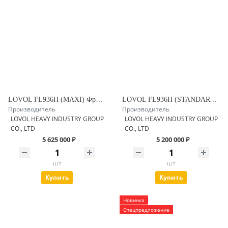
LOVOL FL936H (MAXI) Фронтальный погрузчик с заводским гидравлическим быстросъемом
LOVOL FL936H (STANDART +) Фронтальный погрузчик
Производитель
Производитель
LOVOL HEAVY INDUSTRY GROUP
LOVOL HEAVY INDUSTRY GROUP
CO., LTD
CO., LTD
5 625 000 ₽
5 200 000 ₽
шт
шт
Купить
Купить
Новинка
Спецпредложение