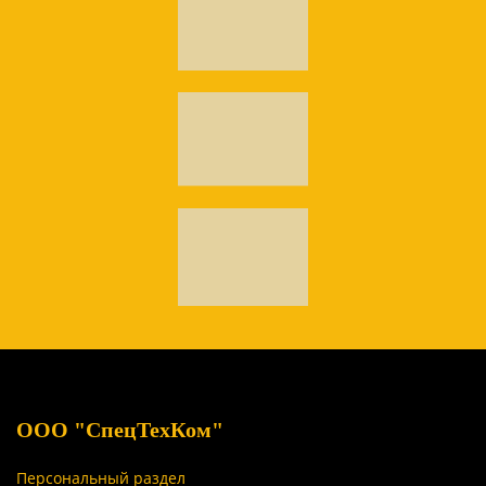
ООО "СпецТехКом"
Персональный раздел