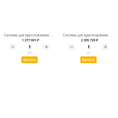
Система для приготовления бурового раствора объёмом 10 м3
Система для приготовления бурового раствора объёмом 20 м3
1 277 001 ₽
2 205 729 ₽
шт
шт
Купить
Купить