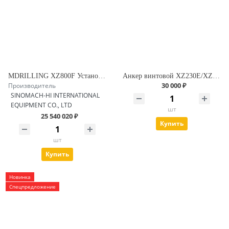
MDRILLING XZ800F Установка ГНБ
Анкер винтовой XZ230E/XZ430E нового образца - палец
30 000 ₽
Производитель
SINOMACH-HI INTERNATIONAL
EQUIPMENT CO., LTD
шт
25 540 020 ₽
Купить
шт
Купить
Новинка
Спецпредложение