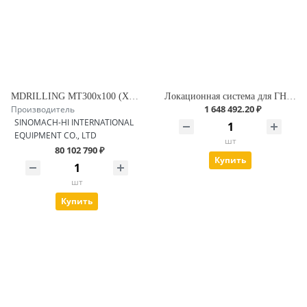
MDRILLING MT300x100 (XZ3000F) Установка ГНБ
Локационная система для ГНБ. Underground Magnetics Mag X Pro
1 648 492.20 ₽
Производитель
SINOMACH-HI INTERNATIONAL
EQUIPMENT CO., LTD
шт
80 102 790 ₽
Купить
шт
Купить