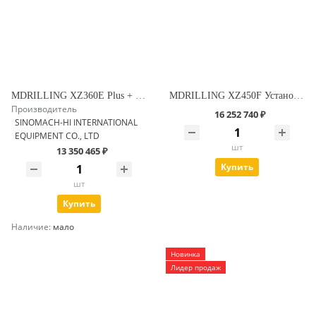
MDRILLING XZ360E Plus + Установка ГНБ
MDRILLING XZ450F Установка ГНБ
Производитель
16 252 740 ₽
SINOMACH-HI INTERNATIONAL
EQUIPMENT CO., LTD
шт
13 350 465 ₽
Купить
шт
Купить
Наличие:
мало
Новинка
Лидер продаж