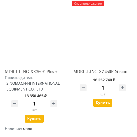
Спецпредложение
MDRILLING XZ360E Plus + Установка ГНБ
MDRILLING XZ450F Установка ГНБ
Производитель
16 252 740 ₽
SINOMACH-HI INTERNATIONAL
EQUIPMENT CO., LTD
шт
13 350 465 ₽
Купить
шт
Купить
Наличие:
мало