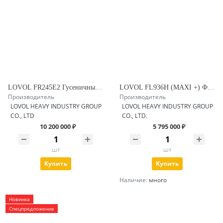
LOVOL FR245E2 Гусеничный экскаватор
LOVOL FL936H (MAXI +) Фронтальный погрузчик с заводским челюстным ковшом и гидравлическим быстросъемом
Производитель
Производитель
LOVOL HEAVY INDUSTRY GROUP
LOVOL HEAVY INDUSTRY GROUP
CO., LTD
CO., LTD.
10 200 000 ₽
5 795 000 ₽
шт
шт
Купить
Купить
Наличие:
много
Новинка
Спецпредложение