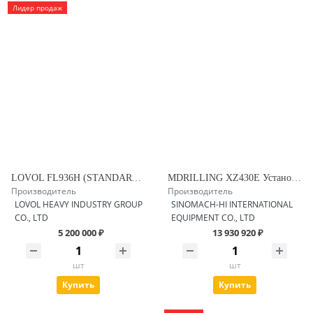
Лидер продаж
LOVOL FL936H (STANDART +) Фронтальный погрузчик
MDRILLING XZ430E Установка ГНБ
Производитель
Производитель
LOVOL HEAVY INDUSTRY GROUP
SINOMACH-HI INTERNATIONAL
CO., LTD
EQUIPMENT CO., LTD
5 200 000 ₽
13 930 920 ₽
шт
шт
Купить
Купить