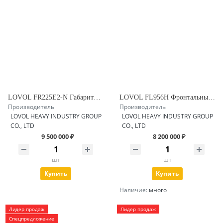
LOVOL FR225E2-N Габаритный Экскаватор
LOVOL FL956H Фронтальный погрузчик
Производитель
Производитель
LOVOL HEAVY INDUSTRY GROUP
LOVOL HEAVY INDUSTRY GROUP
CO., LTD
CO., LTD
9 500 000 ₽
8 200 000 ₽
шт
шт
Купить
Купить
Наличие:
много
Лидер продаж
Лидер продаж
Спецпредложение