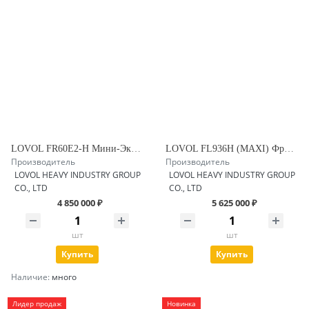
LOVOL FR60E2-H Мини-Экскаватор гусеничный
LOVOL FL936H (MAXI) Фронтальный погрузчик с заводским гидравлическим быстросъемом
Производитель
Производитель
LOVOL HEAVY INDUSTRY GROUP
LOVOL HEAVY INDUSTRY GROUP
CO., LTD
CO., LTD
4 850 000 ₽
5 625 000 ₽
шт
шт
Купить
Купить
Наличие:
много
Лидер продаж
Новинка