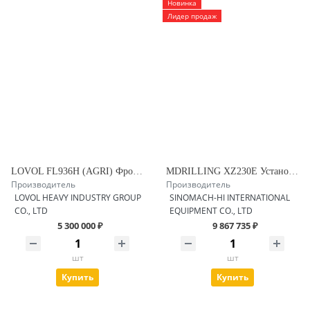
Новинка
Лидер продаж
LOVOL FL936H (AGRI) Фронтальный погрузчик
MDRILLING XZ230E Установка ГНБ
Производитель
Производитель
LOVOL HEAVY INDUSTRY GROUP
SINOMACH-HI INTERNATIONAL
CO., LTD
EQUIPMENT CO., LTD
5 300 000 ₽
9 867 735 ₽
шт
шт
Купить
Купить