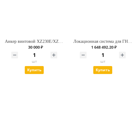
Анкер винтовой XZ230E/XZ430E нового образца - палец
Локационная система для ГНБ. Underground Magnetics Mag X Pro
30 000 ₽
1 648 492.20 ₽
шт
шт
Купить
Купить