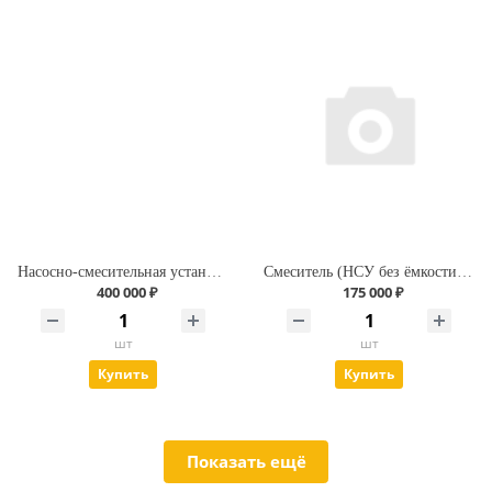
Насосно-смесительная установка (НСУ) для приготовления и подачи бурового раствора объёмом 4м3
Смеситель (НСУ без ёмкости) с мотопомпой бензиновой FUBAG 13 л.с.
400 000 ₽
175 000 ₽
шт
шт
Купить
Купить
Показать ещё