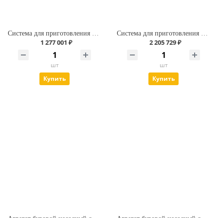
Система для приготовления бурового раствора объёмом 10 м3
Система для приготовления бурового раствора объёмом 20 м3
1 277 001 ₽
2 205 729 ₽
шт
шт
Купить
Купить