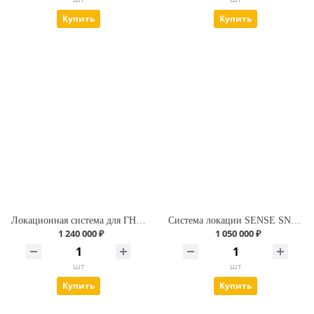
Купить
Купить
Локационная система для ГНБ. Underground Magnetics Mag 6.
Система локации SENSE SNS7t (стандарт комплектация)
1 240 000 ₽
1 050 000 ₽
шт
шт
Купить
Купить