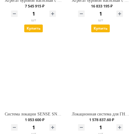
Агрегат буровой насосный с макс. производительностью 1500 л/мин.
Агрегат буровой насосный с макс. производительностью 2500 л/мин
7 545 915 ₽
16 833 195 ₽
шт
шт
Купить
Купить
Система локации SENSE SNS7t NV (Стандарт С2)
Локационная система для ГНБ. Underground Magnetics Mag 9.
1 053 600 ₽
1 578 837.60 ₽
шт
шт