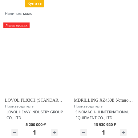
Купить
Наличие:
мало
Лидер продаж
LOVOL FL936H (STANDART +) Фронтальный погрузчик
MDRILLING XZ430E Установка ГНБ
Производитель
Производитель
LOVOL HEAVY INDUSTRY GROUP
SINOMACH-HI INTERNATIONAL
CO., LTD
EQUIPMENT CO., LTD
5 200 000 ₽
13 930 920 ₽