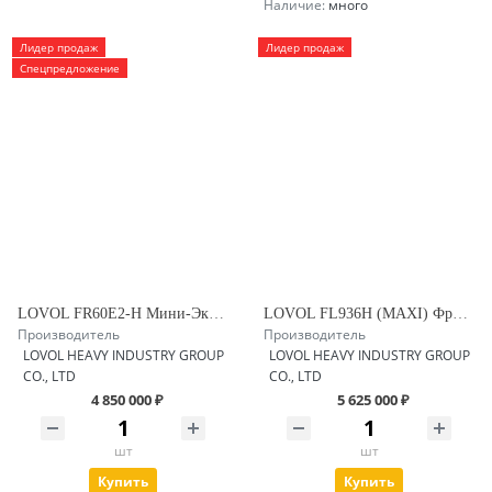
Наличие:
много
Лидер продаж
Лидер продаж
Спецпредложение
LOVOL FR60E2-H Мини-Экскаватор гусеничный
LOVOL FL936H (MAXI) Фронтальный погрузчик с заводским гидравлическим быстросъемом
Производитель
Производитель
LOVOL HEAVY INDUSTRY GROUP
LOVOL HEAVY INDUSTRY GROUP
CO., LTD
CO., LTD
4 850 000 ₽
5 625 000 ₽
шт
шт
Купить
Купить