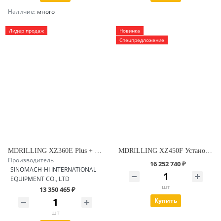
Наличие:
много
Лидер продаж
Новинка
Спецпредложение
MDRILLING XZ360E Plus + Установка ГНБ
MDRILLING XZ450F Установка ГНБ
Производитель
16 252 740 ₽
SINOMACH-HI INTERNATIONAL
EQUIPMENT CO., LTD
шт
13 350 465 ₽
Купить
шт