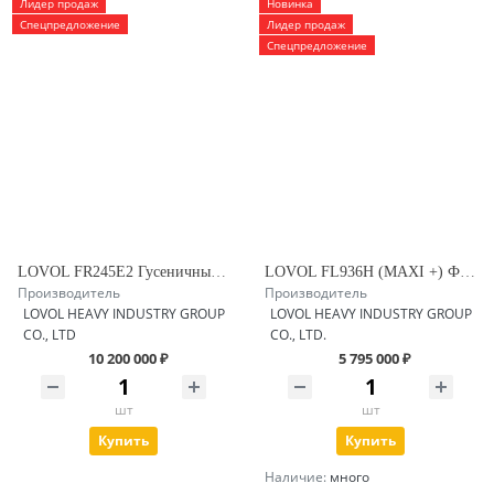
Лидер продаж
Новинка
Спецпредложение
Лидер продаж
Спецпредложение
LOVOL FR245E2 Гусеничный экскаватор
LOVOL FL936H (MAXI +) Фронтальный погрузчик с заводским челюстным ковшом и гидравлическим быстросъемом
Производитель
Производитель
LOVOL HEAVY INDUSTRY GROUP
LOVOL HEAVY INDUSTRY GROUP
CO., LTD
CO., LTD.
10 200 000 ₽
5 795 000 ₽
шт
шт
Купить
Купить
Наличие:
много