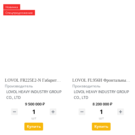
Новинка
Спецпредложение
LOVOL FR225E2-N Габаритный Экскаватор
LOVOL FL956H Фронтальный погрузчик
Производитель
Производитель
LOVOL HEAVY INDUSTRY GROUP
LOVOL HEAVY INDUSTRY GROUP
CO., LTD
CO., LTD
9 500 000 ₽
8 200 000 ₽
шт
шт
Купить
Купить