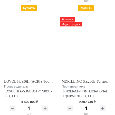
шт
шт
Купить
Купить
Новинка
Лидер продаж
LOVOL FL936H (AGRI) Фронтальный погрузчик
MDRILLING XZ230E Установка ГНБ
Производитель
Производитель
LOVOL HEAVY INDUSTRY GROUP
SINOMACH-HI INTERNATIONAL
CO., LTD
EQUIPMENT CO., LTD
5 300 000 ₽
9 867 735 ₽
шт
шт