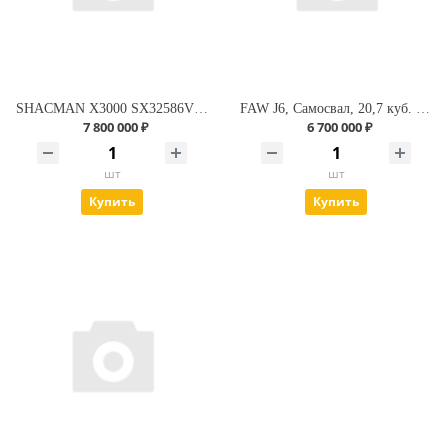
SHACMAN X3000 SX32586V384, Самосвал (6х4, 430 л.с., WP12.430E50, 25 т. г/п, 25.7 куб. м.)
FAW J6, Самосвал, 20,7 куб. м., 19 850 кг., модель СА3250Р66K24T1E5 6x4
7 800 000 ₽
6 700 000 ₽
шт
шт
Купить
Купить