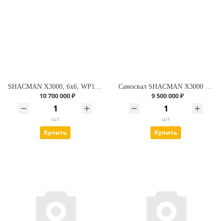
SHACMAN X3000, 6x6, WP12 - 430 л.с. (односкатная резина)
Самосвал SHACMAN X3000 (SHAANXI) с колесной формулой 6х6, двигатель WP12 – 430 л.с.
10 700 000 ₽
9 500 000 ₽
шт
шт
Купить
Купить