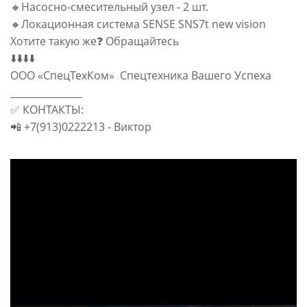
🔸Насосно-смесительный узел - 2 шт.
🔸Локационная система SENSE SNS7t new vision
Хотите такую же❓ Обращайтесь
⬇️⬇️⬇️⬇️
ООО «СпецТехКом» Спецтехника Вашего Успеха
_______________
✅ КОНТАКТЫ:
📲 +7(913)0222213 - Виктор