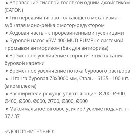
🔸Управление силовой головкой одним джойстиком
(EATON)
🔸Тип передачи тягово-толкающего механизма –
зубчатая моно-рейка с мотор-редуктором
🔸Ходовая часть – с прорезиненными гусеницами
🔸Буровой насос «BW-400 MUD PUMP» с системой
промывки антифризом (бак для антифриза)
🔸Временное увеличение скорости тяги/толкания
буровой каретки
🔸Временное увеличение потока бурового раствора
🔸Штанга буровая 73х3000 мм, Сталь – S135 - 100 шт.
(в комплекте)
🔸Расширители режуще-уплотняющие: Ø200, Ø300,
Ø400, Ø500, Ø600, Ø700, Ø800, Ø900
🔸Максимальное тяговое усилие / усилие подачи, т -
37 / 37
✅ДОПОЛНИТЕЛЬНО: