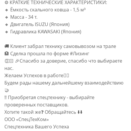
⚙️ КРАТКИЕ ТЕХНИЧЕСКИЕ ХАРАКТЕРИСТИКИ:
🔸 Ёмкость скального ковша - 1,5 м³
🔸 Масса - 34 т.
🔸 Двигатель ISUZU (Япония)
🔸 Гидравлика KAWASAKI (Япония)
🚚 Клиент забрал технику самовывозом на трале
🏦 Сделка прошла по форме #Лизинг
👏🏻 🎉Спасибо за доверие, спасибо что выбираете
нас.
Желаем Успехов в работе✊🏻
Будем рады нашему дальнейшему взаимодействию
🤝
‼️ Приобретая спецтехнику - выбирайте
проверенных поставщиков.
Хотите такой же❓ Обращайтесь ⬇️⬇️
ООО «СпецТехКом»
Спецтехника Вашего Успеха