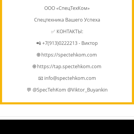
ООО «СпецТехКом»
Спецтехника Вашего Успеха
✅ КОНТАКТЫ:
📲 +7(913)0222213 - Виктор
🌐 https://spectehkom.com
🌐 https://tap.spectehkom.com
📧 info@spectehkom.com
💬 @SpecTehKom @Viktor_Buyankin