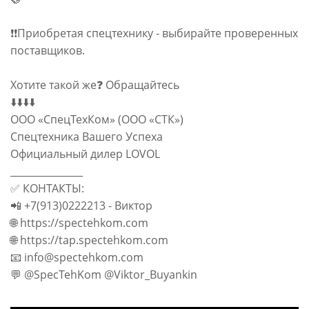
❗❗Приобретая спецтехнику - выбирайте проверенных
поставщиков.
Хотите такой же❓ Обращайтесь
⬇️⬇️⬇️⬇️
ООО «СпецТехКом» (ООО «СТК»)
Спецтехника Вашего Успеха
Официальный дилер LOVOL
_______________
✅ КОНТАКТЫ:
📲 +7(913)0222213 - Виктор
🌐 https://spectehkom.com
🌐 https://tap.spectehkom.com
📧 info@spectehkom.com
💬 @SpecTehKom @Viktor_Buyankin