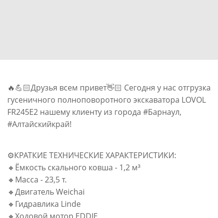
🔥💪🏻Друзья всем привет👋🏻 Сегодня у нас отгрузка
гусеничного полноповоротного экскаватора LOVOL
FR245E2 нашему клиенту из города #Барнаул,
#Алтайскийкрай!
⚙️КРАТКИЕ ТЕХНИЧЕСКИЕ ХАРАКТЕРИСТИКИ:
🔸Ёмкость скального ковша - 1,2 м³
🔸Масса - 23,5 т.
🔸Двигатель Weichai
🔸Гидравлика Linde
🔸Ходовой мотор EDDIE