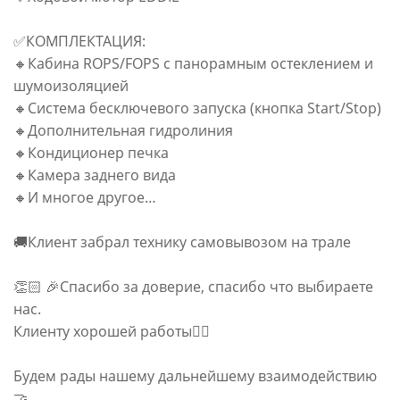
✅КОМПЛЕКТАЦИЯ:
🔸Кабина ROPS/FOPS с панорамным остеклением и
шумоизоляцией
🔸Система бесключевого запуска (кнопка Start/Stop)
🔸Дополнительная гидролиния
🔸Кондиционер печка
🔸Камера заднего вида
🔸И многое другое…
🚚Клиент забрал технику самовывозом на трале
👏🏻 🎉Спасибо за доверие, спасибо что выбираете
нас.
Клиенту хорошей работы✊🏻
Будем рады нашему дальнейшему взаимодействию
🤝