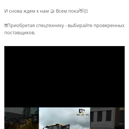
И снова ждем к нам 🤝 Всем пока👋🏻
❗❗Приобретая спецтехнику - выбирайте проверенных
поставщиков.