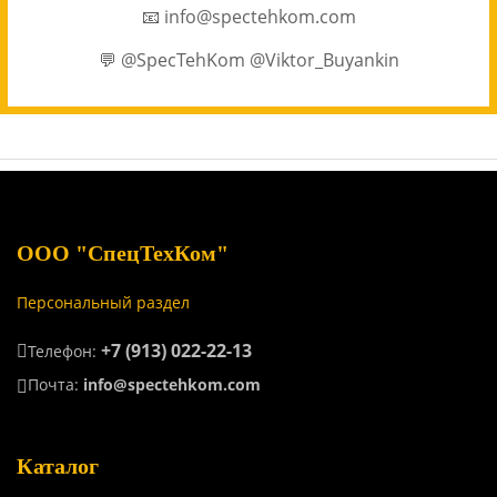
📧 info@spectehkom.com
💬 @SpecTehKom @Viktor_Buyankin
ООО "СпецТехКом"
Персональный раздел
+7 (913) 022-22-13
Телефон:
Почта:
info@spectehkom.com
Каталог