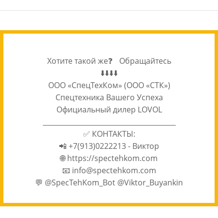
Хотите такой же❓ Обращайтесь
⬇️⬇️⬇️⬇️
ООО «СпецТехКом» (ООО «СТК»)
Спецтехника Вашего Успеха
Официальный дилер LOVOL
_______________________________________
✅ КОНТАКТЫ:
📲 +7(913)0222213 - Виктор
🌐 https://spectehkom.com
📧 info@spectehkom.com
💬 @SpecTehKom_Bot @Viktor_Buyankin