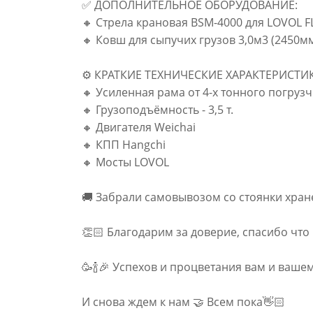
✅ ДОПОЛНИТЕЛЬНОЕ ОБОРУДОВАНИЕ:
🔸 Стрела крановая BSM-4000 для LOVOL F
🔸 Ковш для сыпучих грузов 3,0м3 (2450
⚙️ КРАТКИЕ ТЕХНИЧЕСКИЕ ХАРАКТЕРИСТИ
🔸 Усиленная рама от 4-х тонного погруз
🔸 Грузоподъёмность - 3,5 т.
🔸 Двигателя Weichai
🔸 КПП Hangchi
🔸 Мосты LOVOL
🚚 Забрали самовывозом со стоянки хран
👏🏻 Благодарим за доверие, спасибо что
🥳🍾🎉 Успехов и процветания вам и вашем
И снова ждем к нам 🤝 Всем пока👋🏻