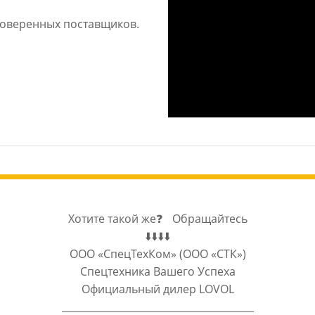
проверенных поставщиков.
Хотите такой же❓ Обращайтесь
⬇️⬇️⬇️⬇️
ООО «СпецТехКом» (ООО «СТК»)
Спецтехника Вашего Успеха
Официальный дилер LOVOL
_______________________________________