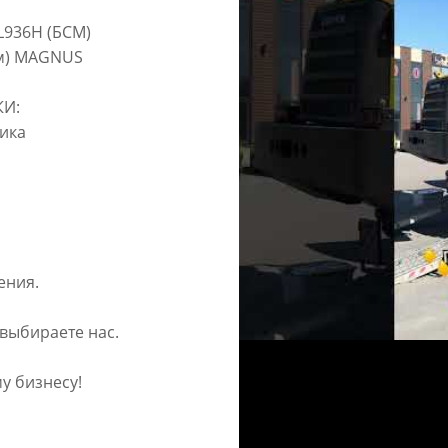
L936H (БСМ)
мм) MAGNUS
КИ:
чика
ения.
 выбираете нас.
у бизнесу!