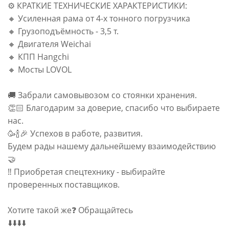
⚙️ КРАТКИЕ ТЕХНИЧЕСКИЕ ХАРАКТЕРИСТИКИ:
🔸 Усиленная рама от 4-х тонного погрузчика
🔸 Грузоподъёмность - 3,5 т.
🔸 Двигателя Weichai
🔸 КПП Hangchi
🔸 Мосты LOVOL
🚚 Забрали самовывозом со стоянки хранения.
👏🏻 Благодарим за доверие, спасибо что выбираете
нас.
🥳🍾🎉 Успехов в работе, развития.
Будем рады нашему дальнейшему взаимодействию
🤝
‼️ Приобретая спецтехнику - выбирайте
проверенных поставщиков.
Хотите такой же❓ Обращайтесь
⬇️⬇️⬇️⬇️