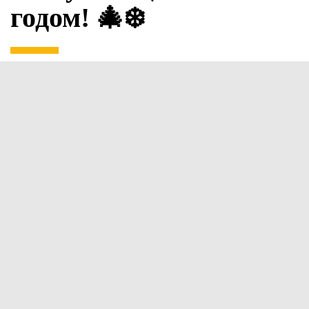
годом! 🎄❄️