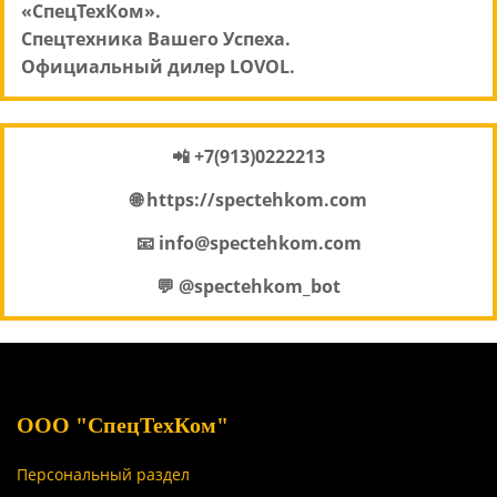
«СпецТехКом».
Спецтехника Вашего Успеха.
Официальный дилер LOVOL.
📲 +7(913)0222213
🌐 https://spectehkom.com
📧 info@spectehkom.com
💬 @spectehkom_bot
ООО "СпецТехКом"
Персональный раздел