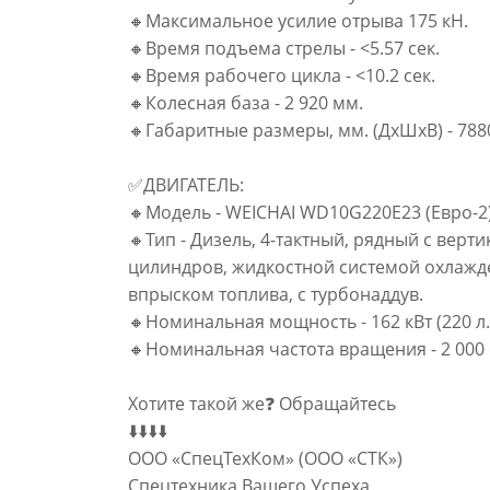
🔸Максимальное усилие отрыва 175 кН.
🔸Время подъема стрелы - <5.57 сек.
🔸Время рабочего цикла - <10.2 сек.
🔸Колесная база - 2 920 мм.
🔸Габаритные размеры, мм. (ДхШхВ) - 78
✅ДВИГАТЕЛЬ:
🔸Модель - WEICHAI WD10G220E23 (Евро-2
🔸Тип - Дизель, 4-тактный, рядный с ве
цилиндров, жидкостной системой охлажд
впрыском топлива, с турбонаддув.
🔸Номинальная мощность - 162 кВт (220 л.
🔸Номинальная частота вращения - 2 000
Хотите такой же❓ Обращайтесь
⬇️⬇️⬇️⬇️
ООО «СпецТехКом» (ООО «СТК»)
Спецтехника Вашего Успеха