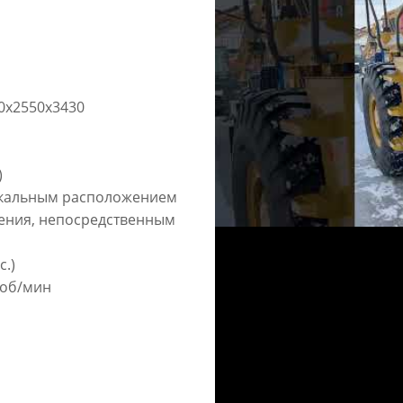
80х2550х3430
)
ртикальным расположением
ения, непосредственным
с.)
 об/мин