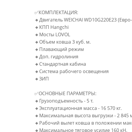
✅КОМПЛЕКТАЦИЯ:
🔸Двигатель WEICHAI WD10G220E23 (Евро-
🔸КПП Hangchi
🔸Мосты LOVOL
🔸Объем ковша 3 куб. м.
🔸Плавающий режим
🔸Доп. гидролиния
🔸Стандартная кабина
🔸Система рабочего освещения
🔸ЗИП
✅ОСНОВНЫЕ ПАРАМЕТРЫ:
🔸Грузоподъемность - 5 т.
🔸Эксплуатационная масса - 16 570 кг.
🔸Максимальная высота выгрузки - 2 845 
🔸Рабочий вылет ковша в положении макс.
🔸Максимальное тяговое усилие 160 кН.