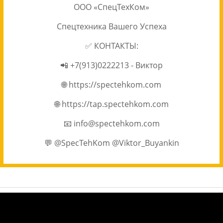
ООО «СпецТехКом»
Спецтехника Вашего Успеха
✅ КОНТАКТЫ:
📲 +7(913)0222213 - Виктор
🌐 https://spectehkom.com
🌐 https://tap.spectehkom.com
📧 info@spectehkom.com
💬 @SpecTehKom @Viktor_Buyankin